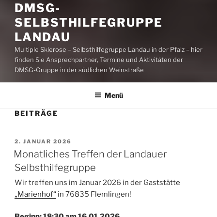
DMSG-
SELBSTHILFEGRUPPE
LANDAU
Multiple Sklerose – Selbsthilfegruppe Landau in der Pfalz – hier
finden Sie Ansprechpartner, Termine und Aktivitäten der
DMSG-Gruppe in der südlichen Weinstraße
Menü
BEITRÄGE
VERÖFFENTLICHT
2. JANUAR 2026
AM
Monatliches Treffen der Landauer
Selbsthilfegruppe
Wir treffen uns im Januar 2026 in der Gaststätte
„Marienhof“
in 76835 Flemlingen!
Beginn: 18:30 am 16.01.2026