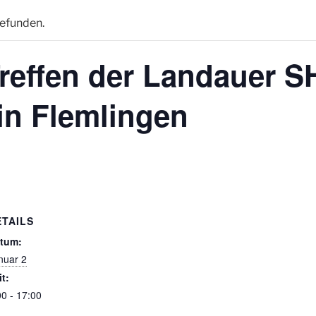
gefunden.
reffen der Landauer S
in Flemlingen
ETAILS
tum:
nuar 2
it:
00 - 17:00