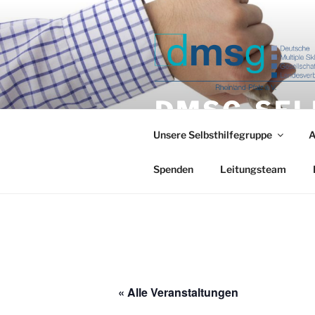
Zum
Inhalt
springen
DMSG-SEL
Multiple Sklerose – Selbsthilfe
Unsere Selbsthilfegruppe
A
DMSG-Gruppe in der südliche
Spenden
Leitungsteam
« Alle Veranstaltungen