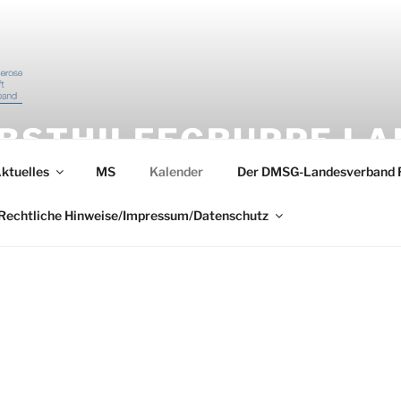
BSTHILFEGRUPPE LA
gruppe Landau in der Pfalz – hier finden Sie Ansprechpartner,
ktuelles
MS
Kalender
Der DMSG-Landesverband
n Weinstraße
Rechtliche Hinweise/Impressum/Datenschutz