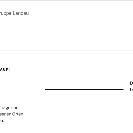
egruppe Landau
AUF!
D
I
rträge und
esenen Orten
en.