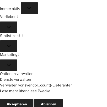
Funktional
Immer aktiv
Vorlieben
Vorlieben
Statistiken
Statistiken
Marketing
Marketing
Optionen verwalten
Dienste verwalten
Verwalten von {vendor_count}-Lieferanten
Lese mehr über diese Zwecke
Akzeptieren
Ablehnen